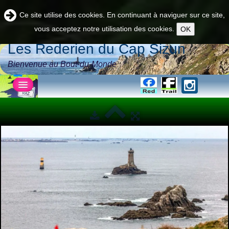
Ce site utilise des cookies. En continuant à naviguer sur ce site,
vous acceptez notre utilisation des cookies.
OK
Les Rederien du Cap Sizun
Bienvenue au Bout-du-Monde
Accueil
Νordic
La Team
▼
Pratique
▼
Actu
▼