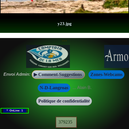
y23.jpg
***
Envoi Admin:
▶ Comment-Suggestions
Zones-Webcams
... Alain B.
N-D-Langroas
Politique de confidentialité